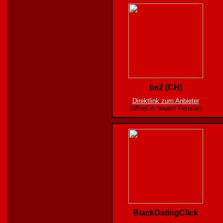
be2 (CH)
Direktlink zum Anbieter
(öffnet in neuem Fenster)
BlackDatingClick