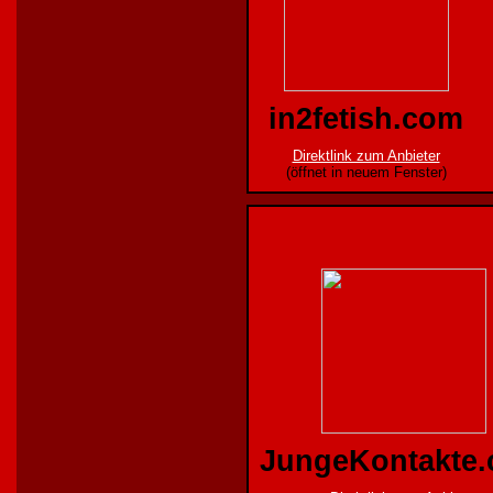
in2fetish.com
Direktlink zum Anbieter
(öffnet in neuem Fenster)
JungeKontakte