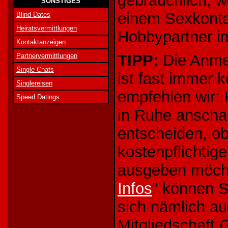
gebräuchlich, 
SONSTIGES
einem Sexkontak
Blind Dates
Heiratsvermittlungen
Hobbypartner im
Kontaktanzeigen
TIPP:
Die Anmel
Partnervermittlungen
Single Chats
ist fast immer 
Singlereisen
empfehlen wir: 
Speed Datings
in Ruhe anscha
entscheiden, ob
kostenpflichtig
ausgeben möcht
Infos
" können 
sich nämlich au
Mitgliedschaft