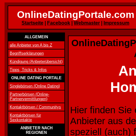
OnlineDatingPortale.com
Startseite
|
Facebook
|
Webmaster
|
Impressum
ALLGEMEIN
OnlineDatingP
alle Anbieter von A bis Z
Begriffserklärungen
Kündigung (Anbieterübersicht)
An
Tipps, Tricks & Infos
ONLINE DATING PORTALE
Hom
Singlebörsen (Online Dating)
Partnerbörsen (Online-
Partnervermittlungen)
Kontaktbörsen / Communitys
Hier finden Sie
Kontaktbörsen für
Anbieter aus de
Sexkontakte
ANBIETER NACH
speziell (auch)
REGIONEN