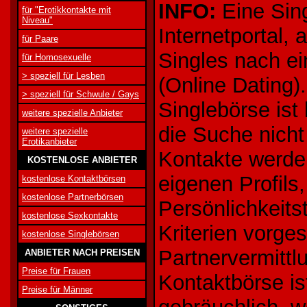
INFO:
Eine Sing
für "Erotikkontakte mit
Niveau"
Internetportal,
für Paare
Singles nach e
für Homosexuelle
> speziell für Lesben
(Online Dating)
> speziell für Schwule / Gays
Singlebörse ist 
weitere spezielle Anbieter
die Suche nicht
weitere spezielle
Erotikanbieter
Kontakte werde
KOSTENLOSE ANBIETER
eigenen Profils,
kostenlose Kontaktbörsen
kostenlose Partnerbörsen
Persönlichkeits
kostenlose Sexkontakte
Kriterien vorge
kostenlose Singlebörsen
Partnervermittlu
ANBIETER NACH PREISEN
Preise für Frauen
Kontaktbörse is
Preise für Männer